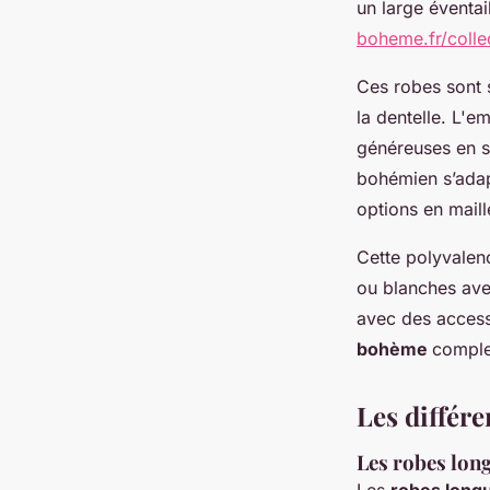
un large éventa
boheme.fr/coll
Ces robes sont s
la dentelle. L'e
généreuses en so
bohémien s’adap
options en maill
Cette polyvalen
ou blanches ave
avec des access
bohème
comple
Les différ
Les robes lon