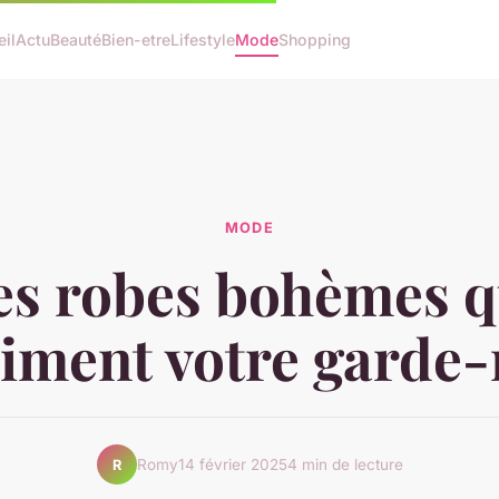
il
Actu
Beauté
Bien-etre
Lifestyle
Mode
Shopping
MODE
es robes bohèmes q
iment votre garde
Romy
14 février 2025
4 min de lecture
R