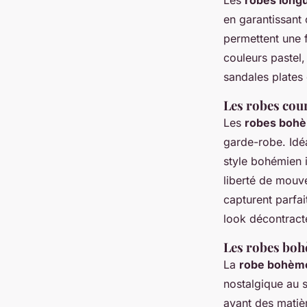
Les
robes long
en garantissant 
permettent une f
couleurs pastel,
sandales plates
Les robes cou
Les
robes bohè
garde-robe. Idéa
style bohémien 
liberté de mouv
capturent parfai
look décontract
Les robes bohè
La
robe bohème
nostalgique au 
avant des matièr