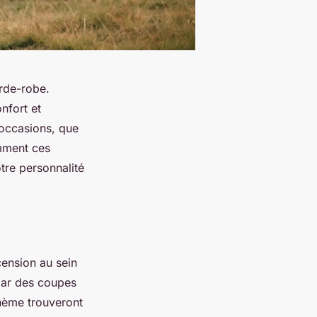
rde-robe.
onfort et
 occasions, que
mment ces
tre personnalité
ension au sein
par des coupes
ohème trouveront