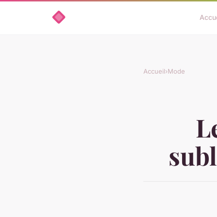
Accue
Accueil
›
Mode
L
subl