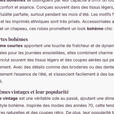
ues bohèmes
se distinguent par leur capacité à offrir un lo
confort et aisance. Conçues souvent dans des tissus légers,
luidité parfaite, surtout pendant les mois d'été. Les motifs f
 et les imprimés ethniques sont très prisés. Accessoirisées 
 et un chapeau, ces robes promettent un look
bohème
chic 
rtes bohèmes
me courtes
apportent une touche de fraîcheur et de dynam
les pour les journées ensoleillées, elles combinent charme e
inclut souvent des tissus légers et des coupes aérées qui p
ement. Avec des détails comme des broderies ou des dentel
tement l’essence de l’été, et s’associent facilement à des b
é.
mes vintages et leur popularité
 vintage
est une véritable ode au passé, ajoutant une dim
style bohème. Inspirée des modes des années 70, cette ten
es naturelles et des coupes rétro. De plus, leur popularité t