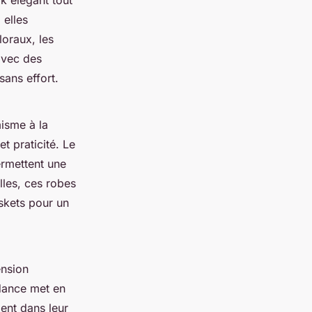
ok élégant tout
 elles
loraux, les
avec des
sans effort.
isme à la
t praticité. Le
ermettent une
les, ces robes
askets pour un
ension
dance met en
ient dans leur