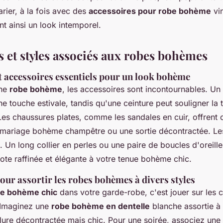
rier, à la fois avec des
accessoires pour robe bohème
vin
t ainsi un look intemporel.
s et styles associés aux robes bohèmes
 accessoires essentiels pour un look
bohème
une
robe bohème
, les accessoires sont incontournables. U
ne touche estivale, tandis qu'une ceinture peut souligner la 
Les chaussures plates, comme les sandales en cuir, offrent c
 mariage bohème champêtre ou une sortie décontractée. Les
é. Un long collier en perles ou une paire de boucles d'oreil
ote raffinée et élégante à votre tenue bohème chic.
our assortir les robes bohèmes à divers styles
e bohème chic
dans votre garde-robe, c'est jouer sur les c
 Imaginez une
robe bohème en dentelle
blanche assortie à
llure décontractée mais chic. Pour une soirée, associez une