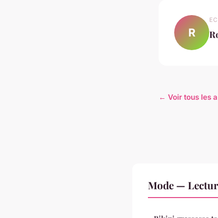
EC
R
R
← Voir tous les 
Mode — Lectur