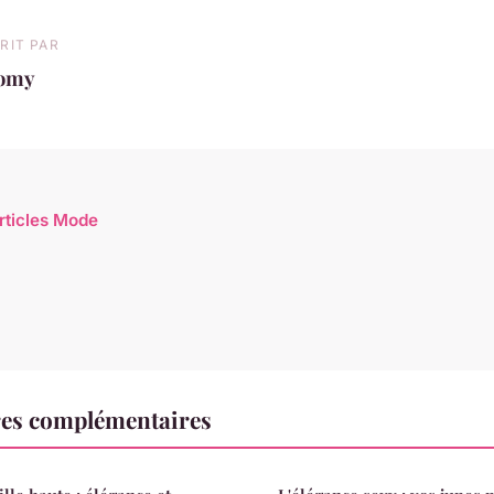
RIT PAR
omy
articles Mode
es complémentaires