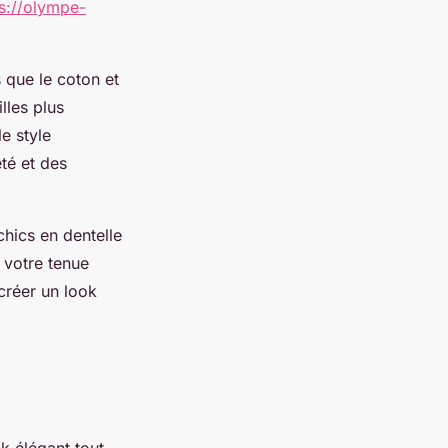
ps://olympe-
 que le coton et
lles plus
le style
té et des
hics en dentelle
 votre tenue
créer un look