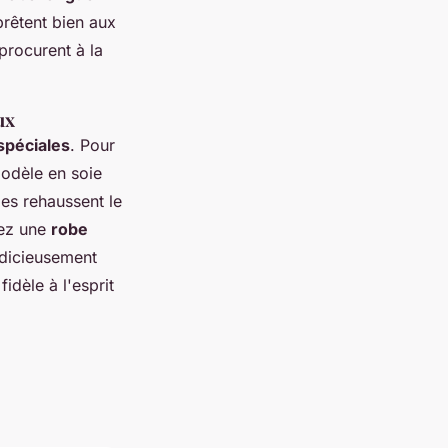
prêtent bien aux
procurent à la
ux
spéciales
. Pour
odèle en soie
les rehaussent le
sez une
robe
udicieusement
idèle à l'esprit