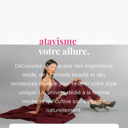
Hier, l'
atavisme
; demain,
votre allure.
Découvrez chaque jour des inspirations
mode, des conseils beauté et des
tendances lifestyle pour révéler votre style
unique. Un univers dédié à la femme
moderne qui cultive son élégance
naturellement.