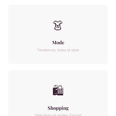
👗
Mode
Tendances, looks et style
🛍️
Shopping
Sélections et guides d'achat